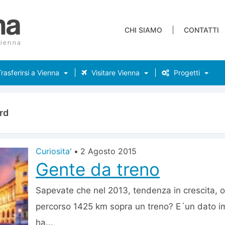
CHI SIAMO
CONTATTI
rasferirsi a Vienna
Visitare Vienna
Progetti
rd
Curiosita'
•
2 Agosto 2015
Gente da treno
Sapevate che nel 2013, tendenza in crescita, o
percorso 1425 km sopra un treno? E´un dato im
ha...