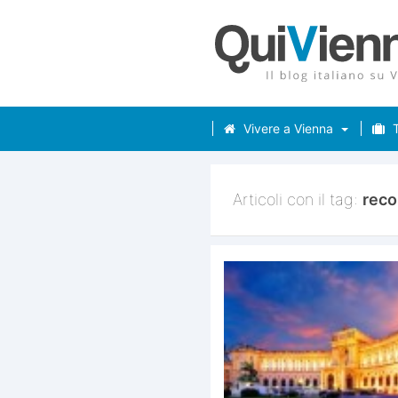
Vivere a Vienna
T
Articoli con il tag:
reco