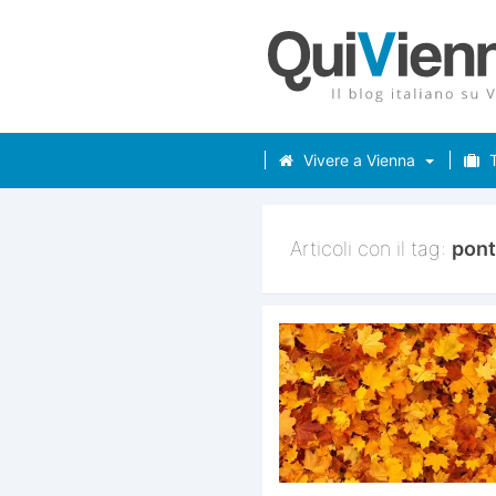
Vivere a Vienna
T
Articoli con il tag:
pon