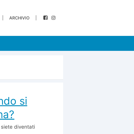
ARCHIVIO
ndo si
na?
 siete diventati