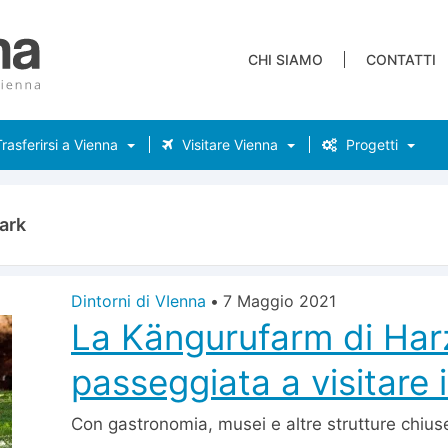
CHI SIAMO
CONTATTI
rasferirsi a Vienna
Visitare Vienna
Progetti
ark
Dintorni di VIenna
•
7 Maggio 2021
La Kängurufarm di Har
passeggiata a visitare 
Con gastronomia, musei e altre strutture chius