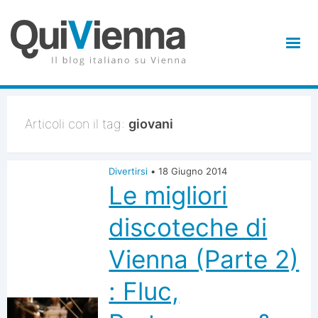
Articoli con il tag:
giovani
Divertirsi
•
18 Giugno 2014
Le migliori
discoteche di
Vienna (Parte 2)
: Fluc,