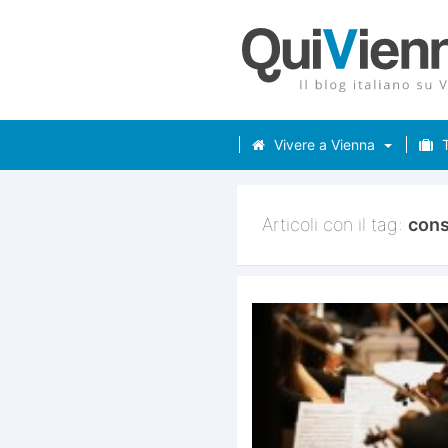
Vivere a Vienna
T
Articoli con il tag:
cons