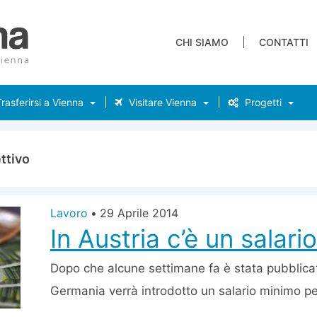
CHI SIAMO
CONTATTI
rasferirsi a Vienna
Visitare Vienna
Progetti
ettivo
Lavoro
•
29 Aprile 2014
In Austria c’è un salar
Dopo che alcune settimane fa è stata pubblicata
Germania verrà introdotto un salario minimo per