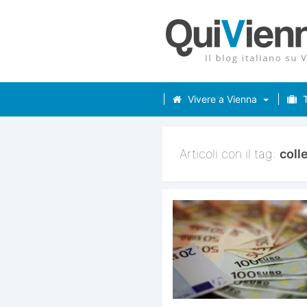
Vivere a Vienna
T
Articoli con il tag:
coll