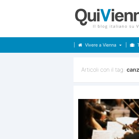
Vivere a Vienna
T
Articoli con il tag:
can