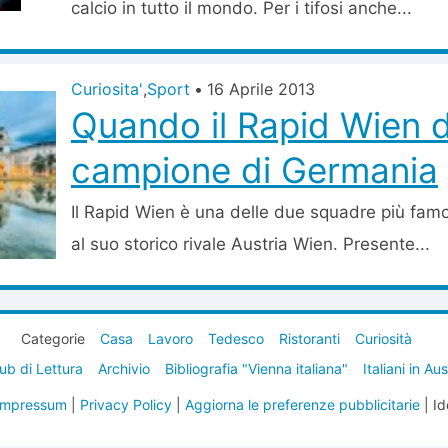
calcio in tutto il mondo. Per i tifosi anche...
Curiosita'
,
Sport
•
16 Aprile 2013
Quando il Rapid Wien 
campione di Germania
Il Rapid Wien è una delle due squadre più fam
al suo storico rivale Austria Wien. Presente...
Categorie
Casa
Lavoro
Tedesco
Ristoranti
Curiosità
ub di Lettura
Archivio
Bibliografia "Vienna italiana"
Italiani in Au
Impressum
|
Privacy Policy
|
Aggiorna le preferenze pubblicitarie
| Id