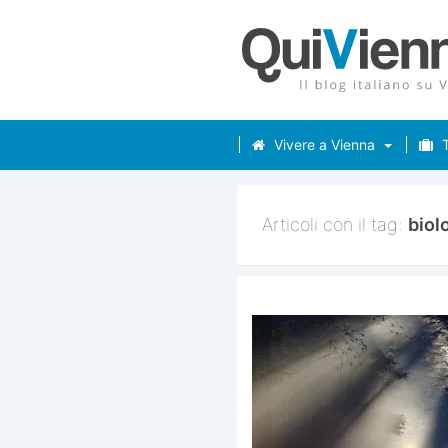
Vivere a Vienna
T
Articoli con il tag:
biol