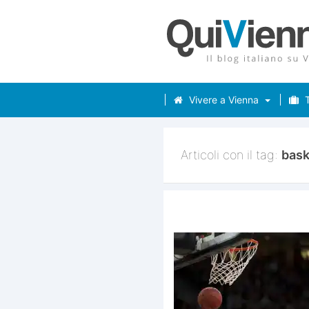
Vivere a Vienna
T
Articoli con il tag:
bask