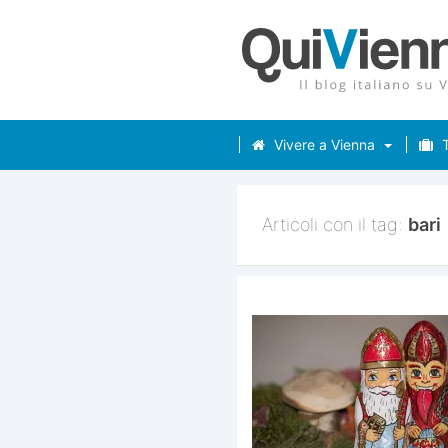
Vivere a Vienna
T
Articoli con il tag:
bari