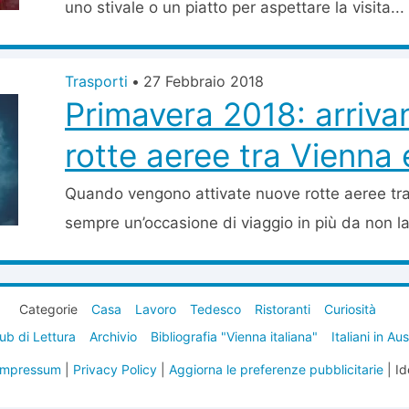
uno stivale o un piatto per aspettare la visita...
Trasporti
•
27 Febbraio 2018
Primavera 2018: arriv
rotte aeree tra Vienna e 
Quando vengono attivate nuove rotte aeree tra V
sempre un’occasione di viaggio in più da non las
Categorie
Casa
Lavoro
Tedesco
Ristoranti
Curiosità
ub di Lettura
Archivio
Bibliografia "Vienna italiana"
Italiani in Au
Impressum
|
Privacy Policy
|
Aggiorna le preferenze pubblicitarie
| Id