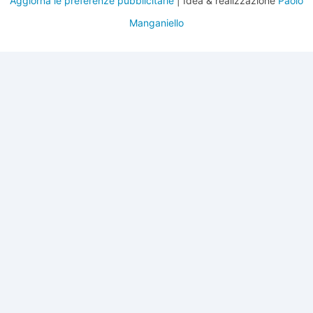
Aggiorna le preferenze pubblicitarie
| Idea & realizzazione
Paolo
Manganiello