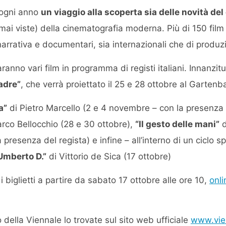
 ogni anno
un viaggio alla scoperta sia delle novità d
mai viste) della cinematografia moderna. Più di 150 fil
narrativa e documentari, sia internazionali che di produz
anno vari film in programma di registi italiani. Innanzitut
adre”
, che verrà proiettato il 25 e 28 ottobre al Gartenb
a”
di Pietro Marcello (2 e 4 novembre – con la presenza 
rco Bellocchio (28 e 30 ottobre),
“Il gesto delle mani”
d
presenza del regista) e infine – all’interno di un ciclo s
Umberto D.”
di Vittorio de Sica (17 ottobre)
 i biglietti a partire da sabato 17 ottobre alle ore 10,
onli
della Viennale lo trovate sul sito web ufficiale
www.vie