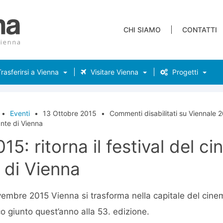
CHI SIAMO
CONTATTI
rasferirsi a Vienna
Visitare Vienna
Progetti
•
Eventi
•
13 Ottobre 2015
•
Commenti disabilitati
su Viennale 201
nte di Vienna
15: ritorna il festival del c
 di Vienna
vembre 2015 Vienna si trasforma nella capitale del cin
co giunto quest’anno alla 53. edizione.