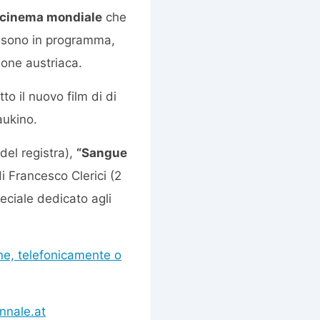
el cinema mondiale
che
m sono in programma,
ione austriaca.
to il nuovo film di di
aukino.
del registra),
“Sangue
i Francesco Clerici (2
peciale dedicato agli
ne, telefonicamente o
nnale.at