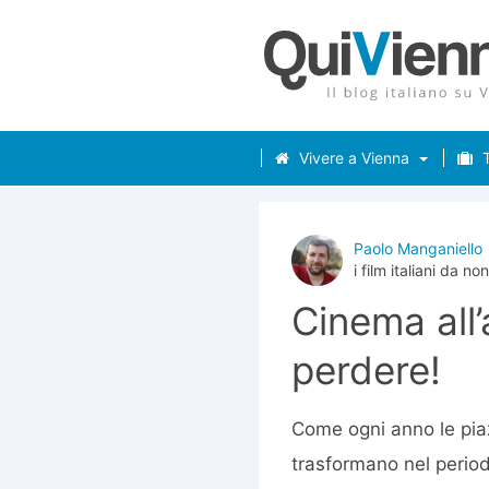
Vivere a Vienna
T
Paolo Manganiello
i film italiani da n
Cinema all’
perdere!
Come ogni anno le piaz
trasformano nel periodo