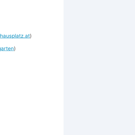
thausplatz.at
)
garten
)