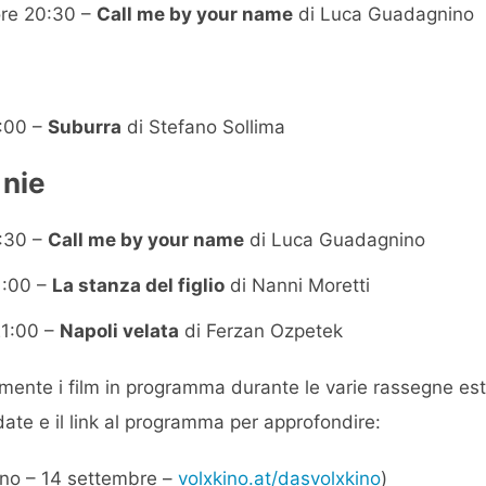
ore 20:30 –
Call me by your name
di Luca Guadagnino
1:00 –
Suburra
di Stefano Sollima
 nie
1:30 –
Call me by your name
di Luca Guadagnino
1:00 –
La stanza del figlio
di Nanni Moretti
21:00 –
Napoli velata
di Ferzan Ozpetek
lmente i film in programma durante le varie rassegne esti
date e il link al programma per approfondire:
gno – 14 settembre –
volxkino.at/dasvolxkino
)