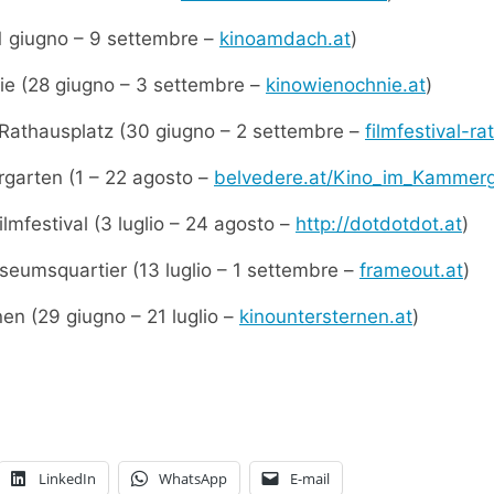
1 giugno – 9 settembre –
kinoamdach.at
)
ie (28 giugno – 3 settembre –
kinowienochnie.at
)
 Rathausplatz (30 giugno – 2 settembre –
filmfestival-ra
garten (1 – 22 agosto –
belvedere.at/Kino_im_Kammer
lmfestival (3 luglio – 24 agosto –
http://dotdotdot.at
)
eumsquartier (13 luglio – 1 settembre –
frameout.at
)
nen (29 giugno – 21 luglio –
kinountersternen.at
)
LinkedIn
WhatsApp
E-mail