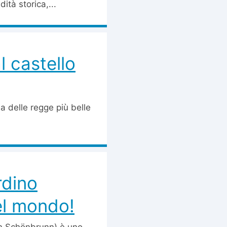
tà storica,...
l castello
a delle regge più belle
rdino
el mondo!