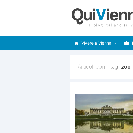
Vivere a Vienna
T
Articoli con il tag:
zoo