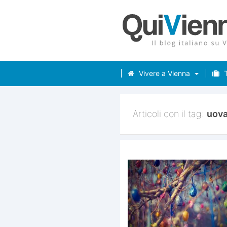
Vivere a Vienna
T
Articoli con il tag:
uov