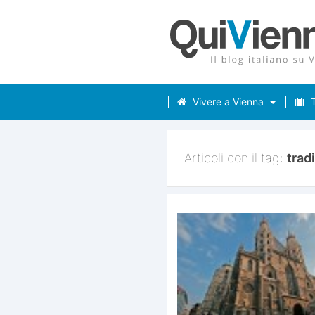
Vivere a Vienna
T
Articoli con il tag:
trad