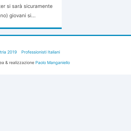
ter si sarà sicuramente
o) giovani si...
stria 2019
Professionisti Italiani
ea & realizzazione
Paolo Manganiello