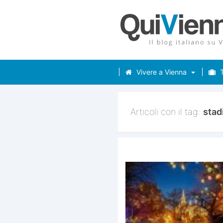
Vivere a Vienna
T
Articoli con il tag:
stad