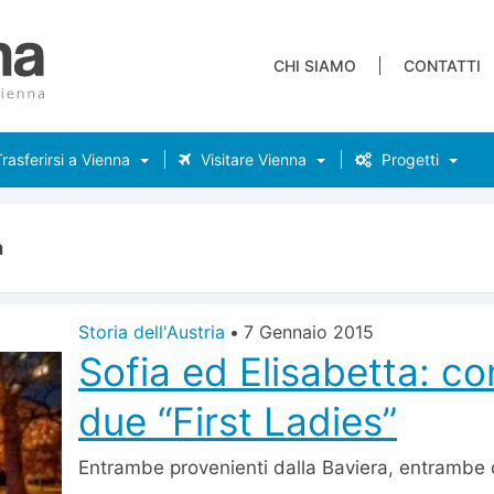
CHI SIAMO
CONTATTI
rasferirsi a Vienna
Visitare Vienna
Progetti
a
Storia dell'Austria
•
7 Gennaio 2015
Sofia ed Elisabetta: co
due “First Ladies”
Entrambe provenienti dalla Baviera, entrambe 