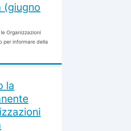
a (giugno
le Organizzazioni
o per informare della
o la
anente
izzazioni
a