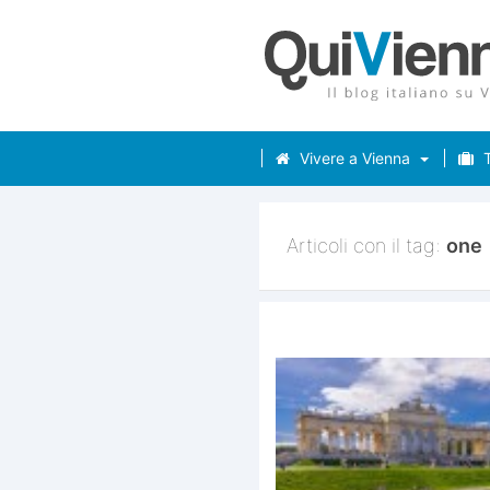
Vivere a Vienna
T
Articoli con il tag:
one