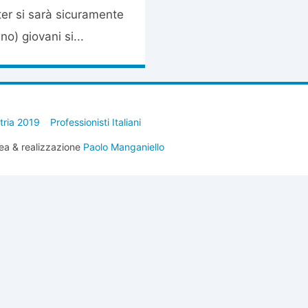
ter si sarà sicuramente
o) giovani si...
stria 2019
Professionisti Italiani
ea & realizzazione
Paolo Manganiello