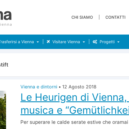
CHI SIAMO
CONTATTI
rasferirsi a Vienna
Visitare Vienna
Progetti
tift
Vienna e dintorni
•
12 Agosto 2018
Le Heurigen di Vienna, 
musica e “Gemütlichkei
Per superare le calde serate estive che orama