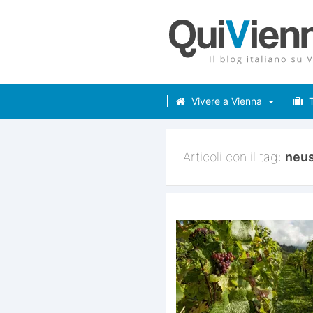
Vivere a Vienna
T
Articoli con il tag:
neus