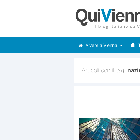
Vivere a Vienna
T
Articoli con il tag:
nazi