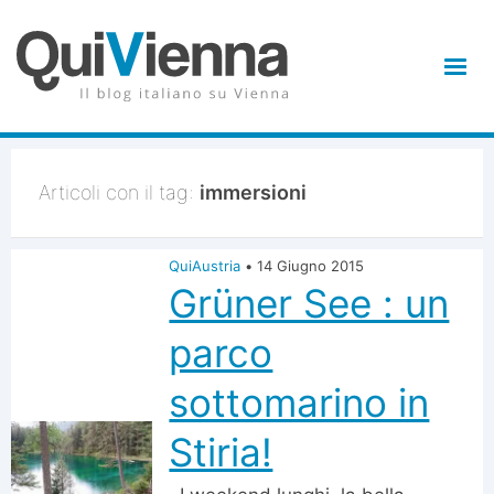
Articoli con il tag:
immersioni
QuiAustria
•
14 Giugno 2015
Grüner See : un
parco
sottomarino in
Stiria!