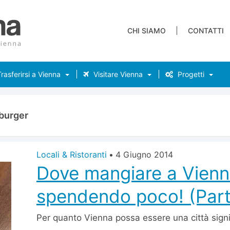
CHI SIAMO
CONTATTI
rasferirsi a Vienna
Visitare Vienna
Progetti
burger
Locali & Ristoranti
•
4 Giugno 2014
Dove mangiare a Vien
spendendo poco! (Part
Per quanto Vienna possa essere una città sig