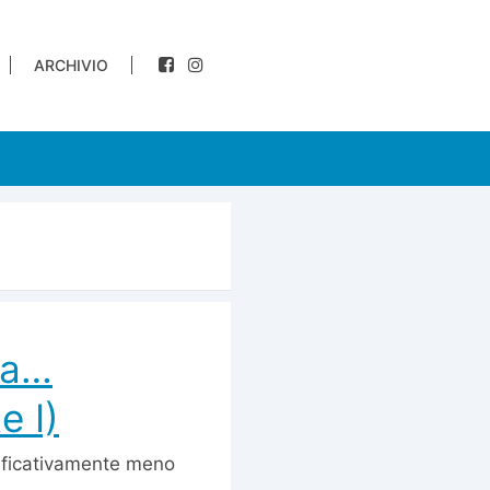
ARCHIVIO
na…
e I)
nificativamente meno