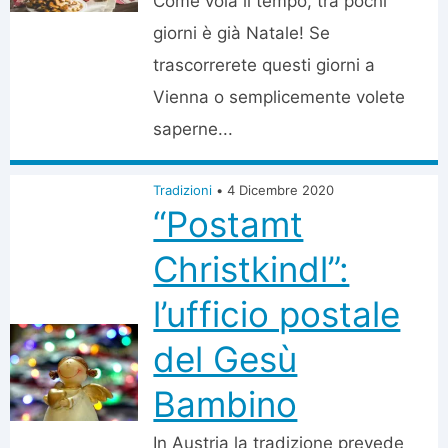
Come vola il tempo, tra pochi
giorni è già Natale! Se
trascorrerete questi giorni a
Vienna o semplicemente volete
saperne...
Tradizioni
•
4 Dicembre 2020
“Postamt
Christkindl”:
l’ufficio postale
del Gesù
Bambino
In Austria la tradizione prevede