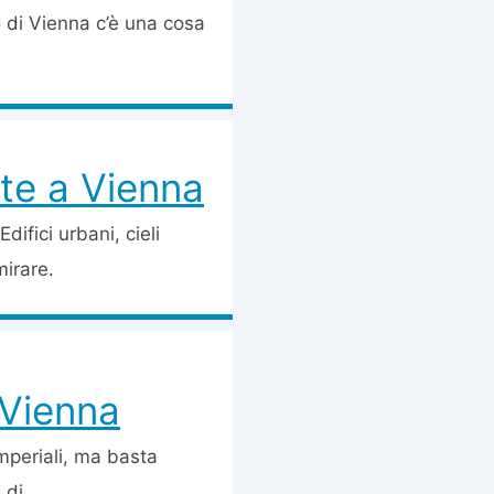
 di Vienna c’è una cosa
ate a Vienna
difici urbani, cieli
mirare.
i Vienna
imperiali, ma basta
 di...