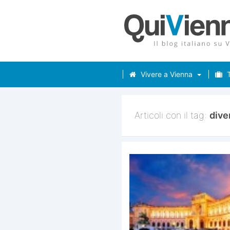
Vivere a Vienna
T
Articoli con il tag:
diver