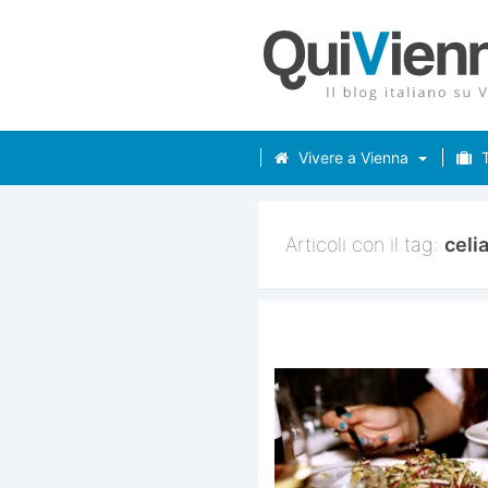
Vivere a Vienna
T
Articoli con il tag:
celi