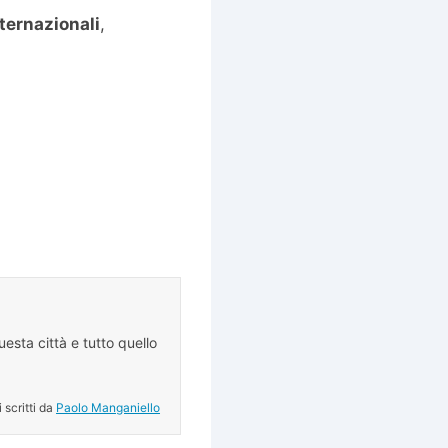
nternazionali
,
esta città e tutto quello
.
i scritti da
Paolo Manganiello