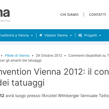
CHI SIAMO
CONTATTI
rasferirsi a Vienna
Visitare Vienna
Progetti
•
Pillole di Vienna
•
29 Ottobre 2012
•
Commenti disabilitati
su T
per gli amanti dei tatuaggi
vention Vienna 2012: il co
dei tatuaggi
012
avrà luogo presso l’Arcotel WImberger l’annuale Tatt