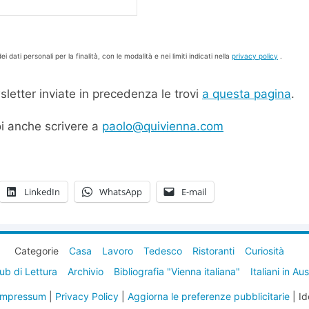
ei dati personali per la finalità, con le modalità e nei limiti indicati nella
privacy policy
.
sletter inviate in precedenza le trovi
a questa pagina
.
i anche scrivere a
paolo@quivienna.com
LinkedIn
WhatsApp
E-mail
Categorie
Casa
Lavoro
Tedesco
Ristoranti
Curiosità
ub di Lettura
Archivio
Bibliografia "Vienna italiana"
Italiani in Au
Impressum
|
Privacy Policy
|
Aggiorna le preferenze pubblicitarie
| Id