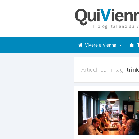
Vivere a Vienna
T
Articoli con il tag:
trin