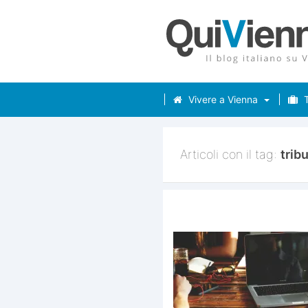
Vivere a Vienna
T
Articoli con il tag:
trib