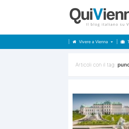
Vivere a Vienna
T
Articoli con il tag:
pun