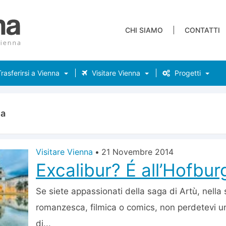
CHI SIAMO
CONTATTI
rasferirsi a Vienna
Visitare Vienna
Progetti
ia
Visitare Vienna
•
21 Novembre 2014
Excalibur? É all’Hofbur
Se siete appassionati della saga di Artù, nella
romanzesca, filmica o comics, non perdetevi un
di...