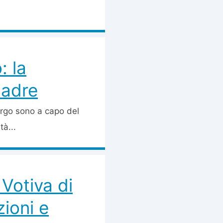
: la
madre
rgo sono a capo del
à...
 Votiva di
zioni e