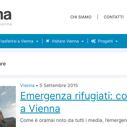
CHI SIAMO
CONTATTI
rasferirsi a Vienna
Visitare Vienna
Progetti
are
Vienna
•
5 Settembre 2015
Emergenza rifugiati: c
a Vienna
Come è oramai noto da tutti i media, l’emergenz