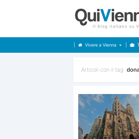
Vivere a Vienna
T
Articoli con il tag:
don