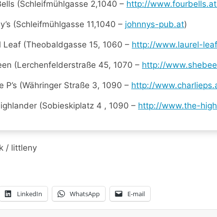
Bells (Schleifmühlgasse 2,1040 –
http://www.fourbells.at
y’s (Schleifmühlgasse 11,1040 –
johnnys-pub.at
)
l Leaf (Theobaldgasse 15, 1060 –
http://www.laurel-leaf
en (Lerchenfelderstraße 45, 1070 –
http://www.shebee
ie P’s (Währinger Straße 3, 1090 –
http://www.charlieps.
ighlander (Sobieskiplatz 4 , 1090 –
http://www.the-high
/ littleny
LinkedIn
WhatsApp
E-mail