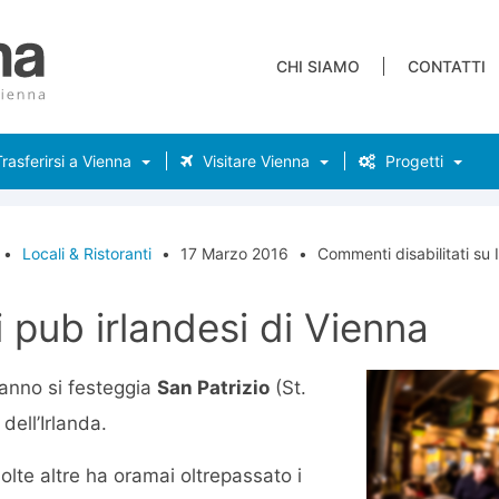
CHI SIAMO
CONTATTI
rasferirsi a Vienna
Visitare Vienna
Progetti
•
Locali & Ristoranti
•
17 Marzo 2016
•
Commenti disabilitati
su I
ri pub irlandesi di Vienna
 anno si festeggia
San Patrizio
(St.
dell’Irlanda.
te altre ha oramai oltrepassato i