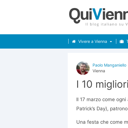
Vivere a Vienna
T
Paolo Manganiello
Vienna
I 10 miglio
Il 17 marzo come ogni
Patrick’s Day), patrono 
Una festa che come mol