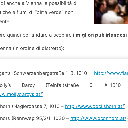
ndi anche a Vienna le possibilità di
ltiche e fiumi di “birra verde” non
ente.
ore quindi per andare a scoprire
i migliori pub irlandes
enna (in ordine di distretto):
gan’s (Schwarzenbergstraße 1-3, 1010 –
http://www.fla
olly’s Darcy (Teinfaltstraße 6, A-10
ww.mollydarcys.at/
)
horn (Naglergasse 7, 1010 –
http://www.bockshorn.at/
)
nors (Rennweg 95/2/1, 1030 –
http://www.oconnors.at/
)