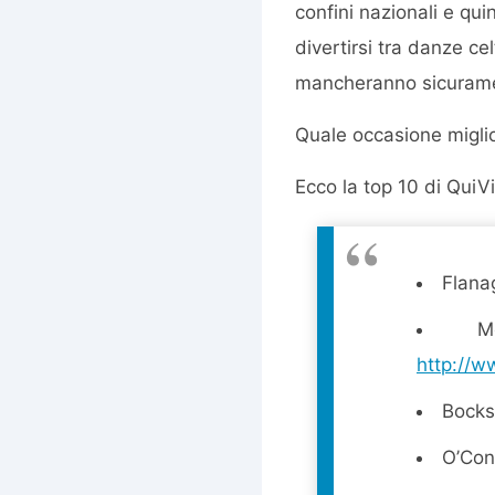
confini nazionali e qui
divertirsi tra danze ce
mancheranno sicuram
Quale occasione migli
Ecco la top 10 di QuiVi
Flana
M
http://w
Bocks
O’Con