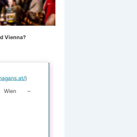
i d Vienna?
nagans.at/
)
10 Wien –