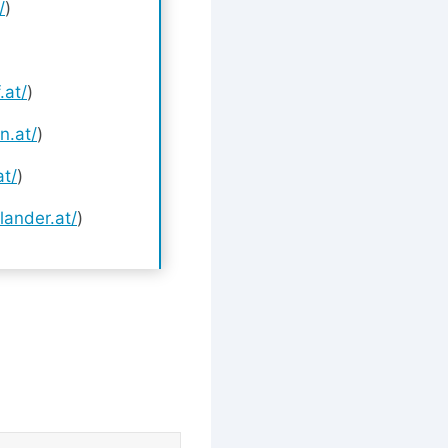
/
)
.at/
)
n.at/
)
at/
)
lander.at/
)