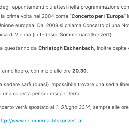
degli appuntamenti più attesi nella programmazione conc
 la prima volta nel 2004 come “
Concerto per l’Europa
” 
’Unione europea. Dal 2008 si chiama Concerto di una Not
onica di Vienna (in tedesco Sommernachtkonzert).
tta quest’anno da
Christoph Eschenbach
, inoltre ospite
anno libero, con inizio alle ore
20.30
.
a sedere sarà (quasi) impossibile trovare una sedia liber
 una coperta per sedersi per terra.
oncerto verrà spostato al
1. Giugno 2014
, sempre alle or
http://www.sommernachtskonzert.at