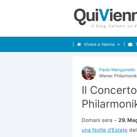
Vivere a Vienna
T
Paolo Manganiello
Wiener Philarmonik
Il Concert
Philarmoni
Domani sera –
29. Ma
una Notte d’Estate
del