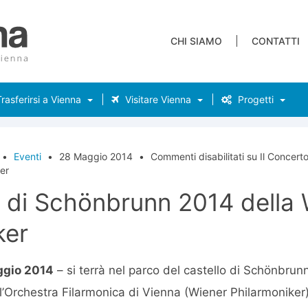
CHI SIAMO
CONTATTI
rasferirsi a Vienna
Visitare Vienna
Progetti
•
Eventi
•
28 Maggio 2014
•
Commenti disabilitati
su Il Concert
er
o di Schönbrunn 2014 della
ker
ggio 2014
– si terrà nel parco del castello di Schönbrun
l’Orchestra Filarmonica di Vienna (Wiener Philarmoniker)