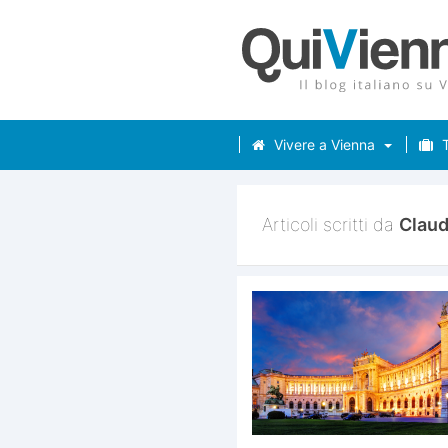
Vivere a Vienna
T
Articoli scritti da
Claud